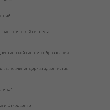
отний
я адвентистской системы
двентистской системы образования
о становления церкви адвентистов
стина"
иги Откровение