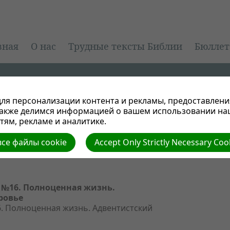
вная
О нас
Трудные тексты Библии
Бюллет
ля персонализации контента и рекламы, предоставлени
также делимся информацией о вашем использовании на
ям, рекламе и аналитике.
се файлы cookie
Accept Only Strictly Necessary Coo
№16. Полноценная жизнь.
ровье
. Полноценная жизнь. Адвентистский