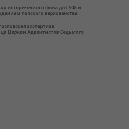
ор исторического фона дат 508 и
ерждением папского верховенства
гословская экспертиза
ица Церкви Адвентистов Седьмого