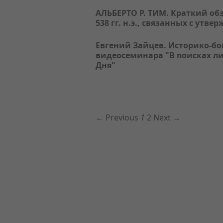
АЛЬБЕРТО Р. ТИМ. Краткий обз
538 гг. н.э., связанных с утв
Евгений Зайцев. Историко-бо
видеосеминара "В поисках л
Дня"
← Previous
1
2
Next →