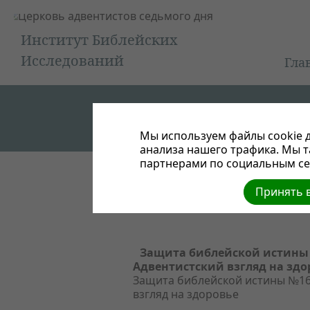
Институт Библейских
Исследований
Гла
Мы используем файлы cookie д
анализа нашего трафика. Мы 
партнерами по социальным сет
Публикации
Принять в
Защита библейской истины 
Адвентистский взгляд на здо
Защита библейской истины №16
взгляд на здоровье